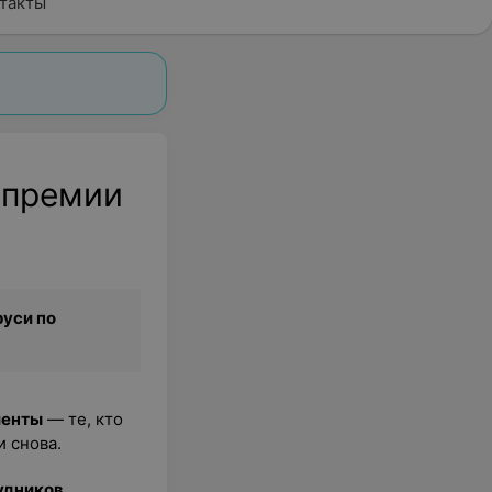
такты
 премии
руси
по
иенты
— те, кто
и снова.
удников