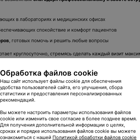
ающих в лабораториях и медицинских офисах
обеспечивающих спокойствие и комфорт пациентов
оров
, готовых помочь и решить любые вопросы
отает круглосуточно, стремясь сделать каждый визит макс
 подтверждает правильность выбранного подхода и высо
Обработка файлов cookie
Наш сайт использует файлы cookie для обеспечения
удобства пользователей сайта, его улучшения, сбора
слуг можно ознакомиться
ЗДЕСЬ
статистики и предоставления персонализированных
рекомендаций.
Вы можете настроить параметры использования файлов
cookie или изменить свое согласие в более позднее время.
Для получения дополнительной информации о целях,
сроках и порядке использования файлов cookie вы можете
ознакомиться с нашей
Политикой обработки файлов cookie