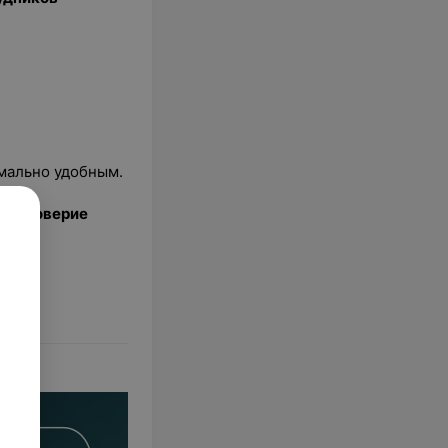
имально удобным.
кое доверие