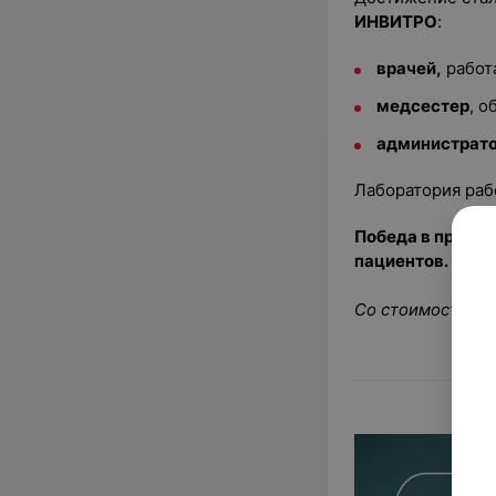
ИНВИТРО
:
врачей,
работ
медсестер
, 
администрат
Лаборатория раб
Победа в премии
пациентов.
Со стоимостью у