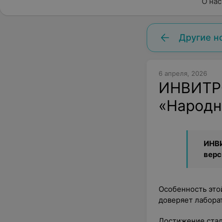
О нас
Другие н
6 апреля, 2026
ИНВИТРО
«Народн
ИНВИ
верс
Особенность этой
доверяет лаборат
Достижение ста